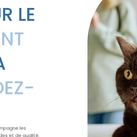
R LE
ENT
A
DEZ-
compagne les
des et de qualité.