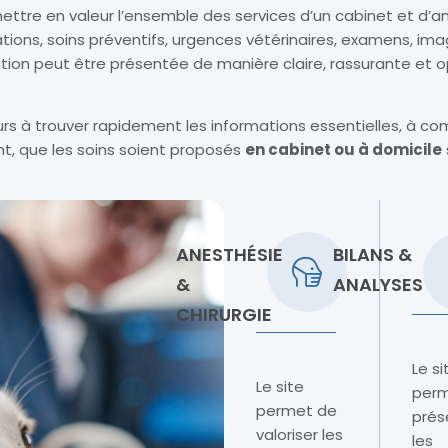
tre en valeur l’ensemble des services d’un cabinet et d’am
ations, soins préventifs, urgences vétérinaires, examens, ima
tation peut être présentée de manière claire, rassurante et 
eurs à trouver rapidement les informations essentielles, à c
nt, que les soins soient proposés
en cabinet ou à domicile
ANESTHÉSIE
BILANS &
&
ANALYSES
CHIRURGIE
Le si
Le site
perm
permet de
prés
valoriser les
les