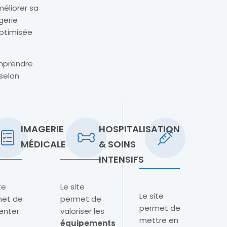
éliorer sa
gerie
optimisée
omprendre
selon
IMAGERIE
HOSPITALISATION
MÉDICALE
& SOINS
INTENSIFS
te
Le site
Le site
et de
permet de
permet de
enter
valoriser les
mettre en
équipements