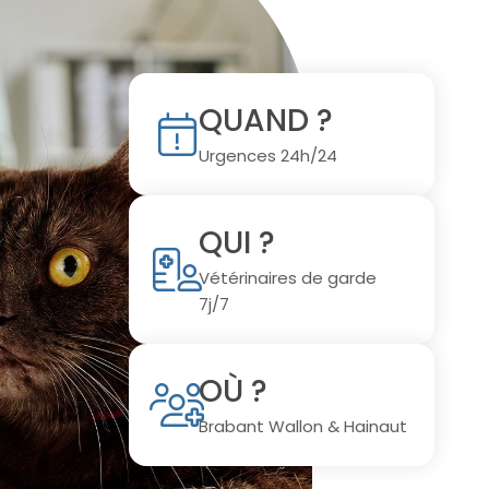
QUAND ?
Urgences 24h/24
QUI ?
Vétérinaires de garde
7j/7
OÙ ?
Brabant Wallon & Hainaut