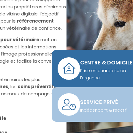
urer les propriétaires d’animaux
 vitrine digitale, l’objectif
 pour le
référencement
t un vétérinaire de confiance.
t pour vétérinaire
met en
posées et les informations
 l’image professionnelle de
le et facilite la conversion
CENTRE & DOMICILE
Prise en charge selon
l’urgence
térinaires les plus
ires
, les
soins préventifs
, les
 des animaux de compagnie et
SERVICE PRIVÉ
Indépendant & réactif
ffe
age