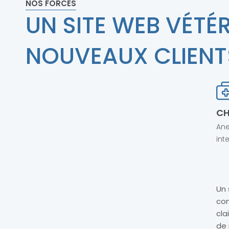
NOS FORCES
UN SITE WEB VÉTÉR
NOUVEAUX CLIENT
CH
Ane
int
Un 
con
cla
de 