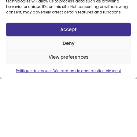
technologies will allow us to process data such as browsing
Nom de domaine + email
behavior or unique IDs on this site. Not consenting or withdrawing
consent, may adversely affect certain features and functions.
Coordonnées claires & lisibles
Design propre à votre secteur
Accept
Liens vers vos Réseaux sociaux
Deny
View preferences
CONTACTEZ-NOUS
Politique de cookies
Déclaration de confidentialité
Imprint
ÉCRIVEZ-NOUS
DEMANDEZ VOTRE CARTE DE