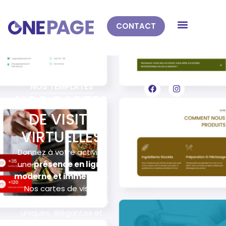
CONTACT
NOS TEMPLATES
NOS CARTES
DE VISITE
VIRTUELLES
Donnez à votre activité
une
présence en ligne
moderne et immédiate
.
Nos cartes de visite
virtuelles sont des pages
uniques, élégantes et
personnalisées, conçues