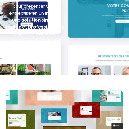
pour présenter votre
entreprise en un instant.
Une
solution simple,
rapide et professionnelle
pour être trouvé et
reconnu partout, à tout
moment.